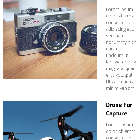
Lorem ipsum
dolor sit amet,
consectetuer
adipiscing elit,
sed diam
nonummy nibh
euismod
tincidunt ut
laoreet dolore
magna aliquam
erat volutpat.
Ut wisi enim ad
minim veniam.
Drone For
Capture
Lorem ipsum
dolor sit amet,
consectetuer