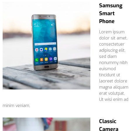
Samsung
Smart
Phone
Lorem ipsum
dolor sit amet,
consectetuer
adipiscing elit,
sed diam
nonummy nibh
euismod
tincidunt ut
laoreet dolore
magna aliquam
erat volutpat.
Ut wisi enim ad
minim veniam,
Classic
Camera