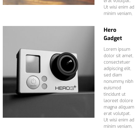
erat volutpat.
Ut wisi enim ad
minim veniam,
Hero
Gadget
Lorem ipsum
dolor sit amet,
consectetuer
adipiscing elit,
sed diam
nonummy nibh
euismod
tincidunt ut
laoreet dolore
magna aliquam
erat volutpat.
Ut wisi enim ad
minim veniam,