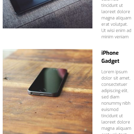
tincidunt ut
laoreet dolore
magna aliquam
erat volutpat.
Ut wisi enim ad
minim veniam
iPhone
Gadget
Lorem ipsum
dolor sit amet,
consectetuer
adipiscing elit,
sed diam
nonummy nibh
euismod
tincidunt ut
laoreet dolore
magna aliquam