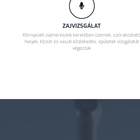
ZAJVIZSGÁLAT
Környezeti zajmérésünk keretében üzemek, szórakoztat
helyek, közúti és vasúti közlekedés, épületek vizsgálatát
végezzük