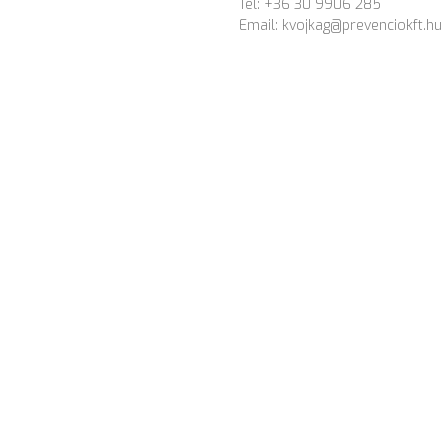
Tel: +36 30 9906 285
Email:
kvojkag@prevenciokft.hu
1100
munka