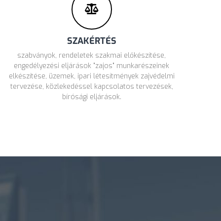
SZAKÉRTÉS
szabványok, rendeletek szakmai előkészítése,
engedélyezési eljárások "zajos" munkarészeinek
elkészítése, üzemek, ipari létesítmények zajvédelmi
tervezése, közlekedéssel kapcsolatos tervezések,
bírósági eljárások.