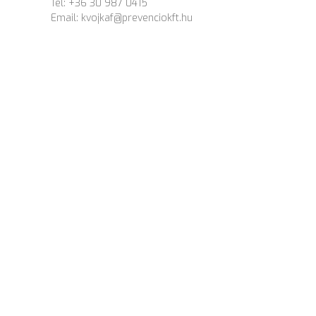
Tel: +36 30 987 0415
Email:
kvojkaf@prevenciokft.hu
30
ÉV