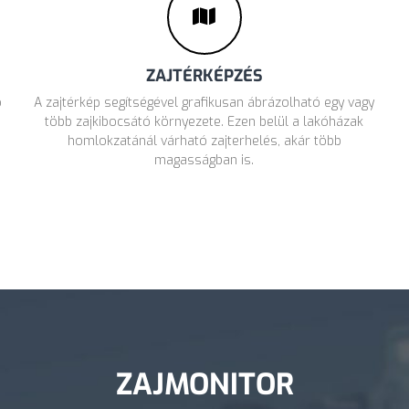
ZAJTÉRKÉPZÉS
ó
A zajtérkép segítségével grafikusan ábrázolható egy vagy
több zajkibocsátó környezete. Ezen belül a lakóházak
homlokzatánál várható zajterhelés, akár több
magasságban is.
ZAJMONITOR