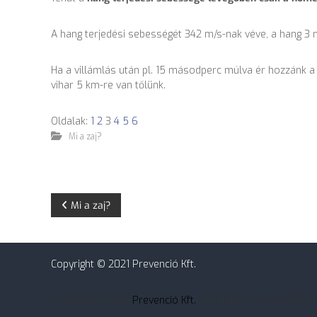
A hang terjedési sebességét 342 m/s-nak véve, a hang 3 
Ha a villámlás után pl. 15 másodperc múlva ér hozzánk 
vihar 5 km-re van tőlünk.
Oldalak:
1
2
3
4
5
6
Mi a zaj?
B
Mi a zaj?
e
j
Copyright © 2021 Prevenció Kft.
e
Copyright © 2026
Prevenció Kft.
All rights reserved. Them