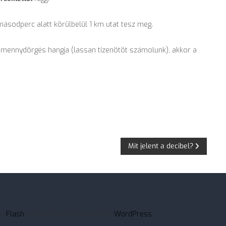
másodperc alatt körülbelül 1 km utat tesz meg.
a mennydörgés hangja (lassan tizenötöt számolunk), akkor a
Mit jelent a decibel?
e:
Flash
by ThemeGrill.Powered by
WordPress