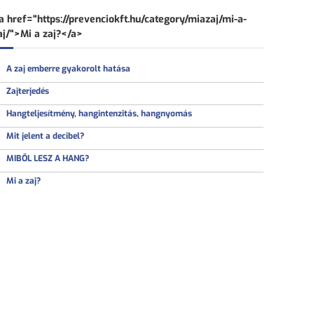
e
s
a href="https://prevenciokft.hu/category/miazaj/mi-a-
é
s
aj/">Mi a zaj?</a>
A zaj emberre gyakorolt hatása
Zajterjedés
Hangteljesítmény, hangintenzitás, hangnyomás
Mit jelent a decibel?
MIBŐL LESZ A HANG?
Mi a zaj?