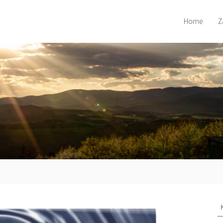
Home
Z
K
e