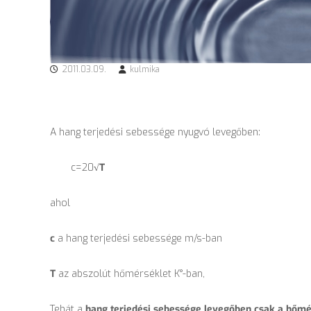
2011.03.09.
kulmika
A hang terjedési sebessége nyugvó levegőben:
c=20
√T
ahol
c
a hang terjedési sebessége m/s-ban
T
az abszolút hőmérséklet K°-ban,
Tehát a
hang terjedési sebessége levegőben csak a hőmé