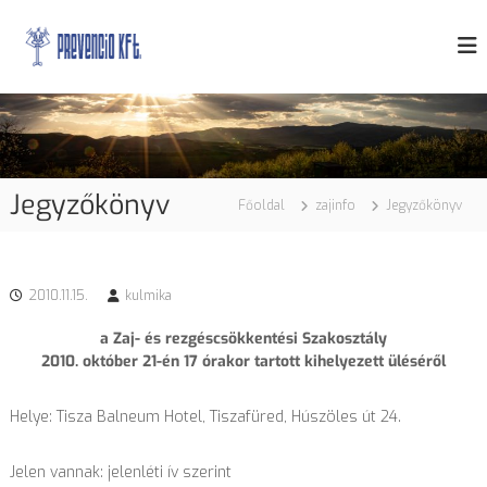
U
P
g
z
a
r
r
j
á
e
v
s
v
é
a
d
e
t
e
n
a
l
c
e
r
Jegyzőkönyv
Főoldal
zajinfo
Jegyzőkönyv
m
i
t
a
ó
l
K
o
f
2010.11.15.
kulmika
m
t
r
a Zaj- és rezgéscsökkentési Szakosztály
.
a
2010. október 21-én 17 órakor tartott kihelyezett üléséről
Helye: Tisza Balneum Hotel, Tiszafüred, Húszöles út 24.
Jelen vannak: jelenléti ív szerint