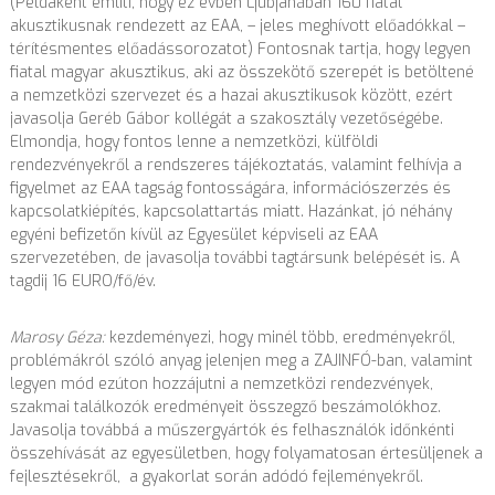
(Példaként említi, hogy ez évben Ljubjanában 160 fiatal
akusztikusnak rendezett az EAA, – jeles meghívott előadókkal –
térítésmentes előadássorozatot) Fontosnak tartja, hogy legyen
fiatal magyar akusztikus, aki az összekötő szerepét is betöltené
a nemzetközi szervezet és a hazai akusztikusok között, ezért
javasolja Geréb Gábor kollégát a szakosztály vezetőségébe.
Elmondja, hogy fontos lenne a nemzetközi, külföldi
rendezvényekről a rendszeres tájékoztatás, valamint felhívja a
figyelmet az EAA tagság fontosságára, információszerzés és
kapcsolatkiépítés, kapcsolattartás miatt. Hazánkat, jó néhány
egyéni befizetőn kívül az Egyesület képviseli az EAA
szervezetében, de javasolja további tagtársunk belépését is. A
tagdij 16 EURO/fő/év.
Marosy Géza:
kezdeményezi, hogy minél több, eredményekről,
problémákról szóló anyag jelenjen meg a ZAJINFÓ-ban, valamint
legyen mód ezúton hozzájutni a nemzetközi rendezvények,
szakmai találkozók eredményeit összegző beszámolókhoz.
Javasolja továbbá a műszergyártók és felhasználók időnkénti
összehívását az egyesületben, hogy folyamatosan értesüljenek a
fejlesztésekről, a gyakorlat során adódó fejleményekről.