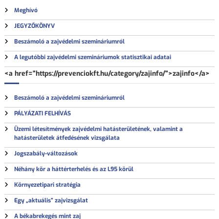
g
s
Meghívó
:
y
JEGYZŐKÖNYV
z
Beszámoló a zajvédelmi szemináriumról
A legutóbbi zajvédelmi szemináriumok statisztikai adatai
é
<a href="https://prevenciokft.hu/category/zajinfo/">zajinfo</a>
s
Beszámoló a zajvédelmi szemináriumról
n
PÁLYÁZATI FELHÍVÁS
a
Üzemi létesítmények zajvédelmi hatásterületének, valamint a
hatásterületek átfedésének vizsgálata
v
Jogszabály-változások
Néhány kör a háttérterhelés és az L95 körül
i
Környezetipari stratégia
g
Egy „aktuális” zajvizsgálat
A békabrekegés mint zaj