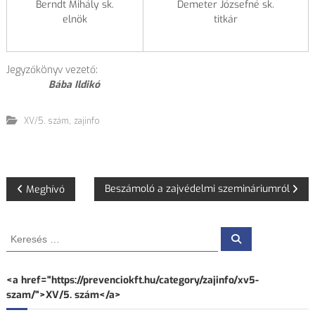
Berndt Mihály sk.
Demeter Józsefné sk.
elnök
titkár
Jegyzőkönyv vezető:
Bába Ildikó
,
XV/5. szám
zajinfo
B
Beszámoló a zajvédelmi szemináriumról
Meghívó
e
K
K
j
e
e
r
r
e
s
e
e
<a href="https://prevenciokft.hu/category/zajinfo/xv5-
é
s
s
szam/">XV/5. szám</a>
é