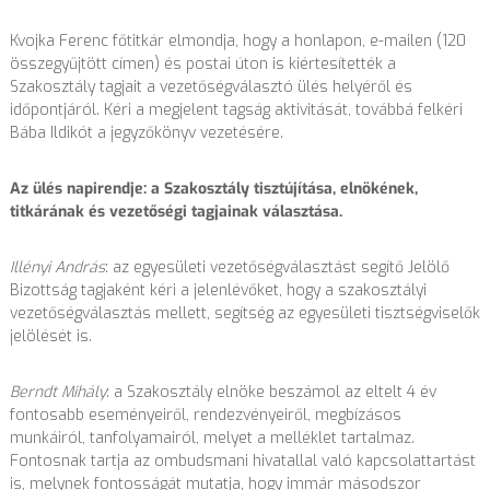
Kvojka Ferenc főtitkár elmondja, hogy a honlapon, e-mailen (120
összegyűjtött címen) és postai úton is kiértesítették a
Szakosztály tagjait a vezetőségválasztó ülés helyéről és
időpontjáról. Kéri a megjelent tagság aktivitását, továbbá felkéri
Bába Ildikót a jegyzőkönyv vezetésére.
Az ülés napirendje: a Szakosztály tisztújítása, elnökének,
titkárának és vezetőségi tagjainak választása.
Illényi András
: az egyesületi vezetőségválasztást segítő Jelölő
Bizottság tagjaként kéri a jelenlévőket, hogy a szakosztályi
vezetőségválasztás mellett, segítség az egyesületi tisztségviselők
jelölését is.
Berndt Mihály
: a Szakosztály elnöke beszámol az eltelt 4 év
fontosabb eseményeiről, rendezvényeiről, megbízásos
munkáiról, tanfolyamairól, melyet a melléklet tartalmaz.
Fontosnak tartja az ombudsmani hivatallal való kapcsolattartást
is, melynek fontosságát mutatja, hogy immár másodszor