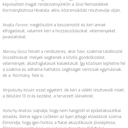
képviselteti magát rendezvényünkön a Jövő Nemzedékek
Kormánybiztosa Hivatala, aktív, közreműködő résztvevője útján.
Kvojka Ferenc:
megköszöni a beszámolót és kéri annak
elfogadását, valamint kéri a hozzászólásokat, véleményeket,
javaslatokat:
Marosy Géza
: felveti a rendszeres, akár havi, szakmai találkozók
összehívását, melyek segítenék a közös gondolkodást,
vélemények, állásfoglalások kialakítását. Így közösen léphetne fel
a szakma és adhatna hathatós segítséget nemcsak egymásnak,
de a Kormány felé is.
Kiripolszky István:
ezzel egyetért, de kéri a vidéki résztvevők miatt,
a délutáni 13 órás kezdést, a tervezett üléseknél.
Kotschy András:
sajnálja, hogy nem hangzott el épületakusztikai
előadás, illetve egyre csökken az ilyen jellegű előadások száma.
Elmondja, hogy igen fontos a fiatal akusztikusok jövőépítése.