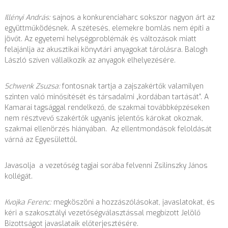
Illényi András:
sajnos a konkurenciaharc sokszor nagyon árt az
együttműködésnek. A szétesés, elemekre bomlás nem építi a
jövőt. Az egyetemi helységproblémák és változások miatt
felajánlja az akusztikai könyvtári anyagokat tárolásra. Balogh
László szíven vállalkozik az anyagok elhelyezésére.
Schwenk Zsuzsa:
fontosnak tartja a zajszakértők valamilyen
szinten való minősítését és társadalmi „kordában tartását”. A
Kamarai tagsággal rendelkező, de szakmai továbbképzéseken
nem résztvevő szakértők ugyanis jelentős károkat okoznak,
szakmai ellenörzés hiányában. Az ellentmondások feloldását
várná az Egyesülettől.
Javasolja a vezetőség tagjai sorába felvenni Zsilinszky János
kollégát.
Kvojka Ferenc:
megköszöni a hozzászólásokat, javaslatokat, és
kéri a szakosztályi vezetőségválasztással megbízott Jelölő
Bizottságot javaslataik előterjesztésére.